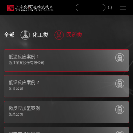
全部
化工类
医药类
低温反应案例 1
浙江某某股份有限公司
低温反应案例 2
某某公司
微反应加氢案例
某某公司