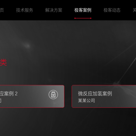
页
技术服务
解决方案
极客案例
极客动态
类
应案例 2
微反应加氢案例
司
某某公司