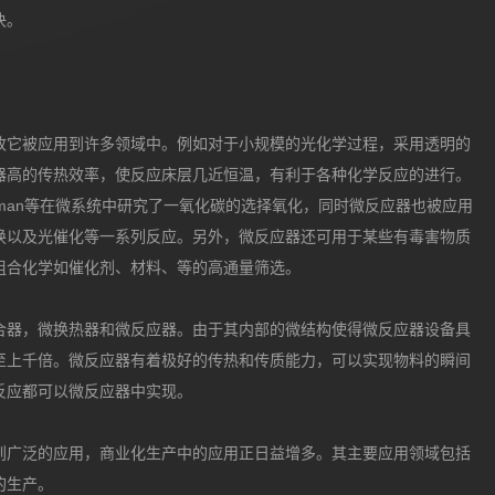
决。
故它被应用到许多领域中。例如对于小规模的光化学过程，采用透明的
器高的传热效率，使反应床层几近恒温，有利于各种化学反应的进行。
Sman等在微系统中研究了一氧化碳的选择氧化，同时微反应器也被应用
换以及光催化等一系列反应。另外，微反应器还可用于某些有毒害物质
组合化学如催化剂、材料、等的高通量筛选。
合器，微换热器和微反应器。由于其内部的微结构使得微反应器设备具
至上千倍。微反应器有着极好的传热和传质能力，可以实现物料的瞬间
反应都可以微反应器中实现。
到广泛的应用，商业化生产中的应用正日益增多。其主要应用领域包括
的生产。