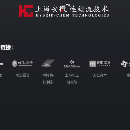
情链接：
龙
川流投资
梅特勒-
上海化工
天汇资本
托利多
研究院