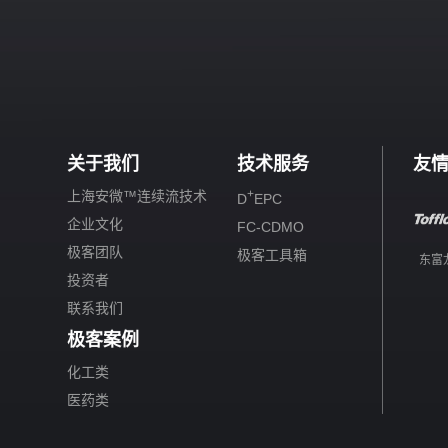
关于我们
技术服务
友
+
上海安微™连续流技术
D
EPC
企业文化
FC-CDMO
极客团队
极客工具箱
东富
投资者
联系我们
极客案例
化工类
医药类