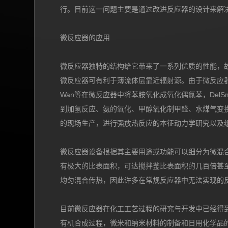
行。目前这一问题主要是通过改进反应器的设计来解
微反应器的应用
微反应器独特的结构给它带来了一系列优质的性能，
微反应器可有利于薄流体层靠近辐射源。由于微反应
Wan等在微反应器中将苯胺氧化成氧化偶氮苯，Del
到加氢反应、氨的氧化、甲醇氧化制甲醛、水煤气变
的现场生产，进行强放热反应的本征动力学研究以及
微反应器设备根据其主要用途或功能可以细分为微混
有极大的比表面积，可达搅拌釜比表面积的几百倍甚
均匀混合传热，因此许多在常规反应器中无法实现的
目前微反应器在化工工艺过程的研究与开发中已经得
有机合成过程，微米和纳米材料的制备和日用化学品