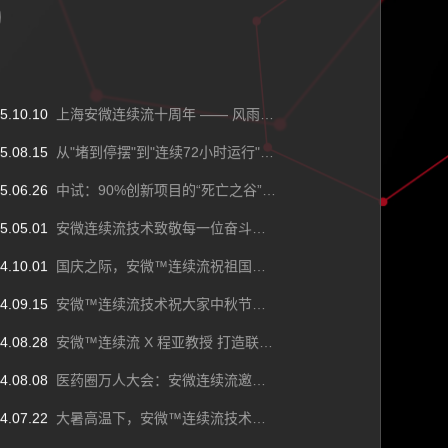
2019
2019
2020
2020
2018
2018
2019
2019
2017
2017
2018
2018
2016
2016
2017
2017
2015
2015
2016
2016
2014
2014
2015
2015
2013
2013
2014
2014
2020
2020
2019
2019
2018
2018
2017
2017
2016
2016
2015
2015
2014
2014
2
2
5.10.10
上海安微连续流十周年 —— 风雨同舟十载路，凝心聚力再攀峰！
5.08.15
从"堵到停摆"到"连续72小时运行":无堵塞的液壁连续流反应器如何改写精细化工规则
5.06.26
中试：90%创新项目的“死亡之谷”，那连续流工艺是否需要做中试(上)
5.05.01
安微连续流技术致敬每一位奋斗的您！
4.10.01
国庆之际，安微™连续流祝祖国繁荣富强！七十五载风雨兼程，祖国崛起展雄风！
4.09.15
安微™连续流技术祝大家中秋节快乐，月圆人团圆~
4.08.28
安微™连续流 X 程亚教授 打造联合实验室！以新质生产力进一步推动中国微化工产业技术！
4.08.08
医药圈万人大会：安微连续流邀请您来参加第六届CMC-China博览会！
4.07.22
大暑高温下，安微™连续流技术来驱走夏日的烦躁，带来一份清凉！