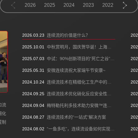
2026
2026
2025
2025
2026
2026
2024
2024
2025
2025
2023
2023
2024
2024
2022
2022
2023
2023
2021
2021
2022
2022
2020
2020
2021
2021
2026
2026
2025
2025
2024
2024
2023
2023
2022
2022
2021
2021
2026.03.23
连续流的价值是什么？
202
2025.10.01
中秋赏明月，国庆贺华诞！上海安微连续流技术祝大家节日快乐！
202
2025.07.03
中试：90%创新项目的“死亡之谷”，连续流中试怎么做？(下)
202
2025.05.31
安微连续流祝大家端午节安康~
202
2024.10.24
连续流技术在精细化工生产中的实施策略
202
2024.09.25
连续流技术优化硝化反应安全性策略
202
和流
2024.09.04
梅特勒托利多技术助力安微™连续流打造
202
细化
2024.08.27
连续流技术的“一站式”解决方案
202
置制
2024.08.02
“一鱼多吃”，连续流设备如何实现多功能性
202