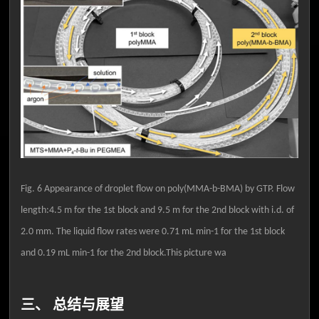
Fig. 6 Appearance of droplet flow on poly(MMA-b-BMA) by GTP. Flow
length:4.5 m for the 1st block and 9.5 m for the 2nd block with i.d. of
2.0 mm. The liquid flow rates were 0.71 mL min-1 for the 1st block
and 0.19 mL min-1 for the 2nd block.This picture wa
三、 总结与展望