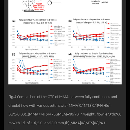
Fig.4 Comparison of the GTP of MMA between fully continuous and
droplet flow with various settings.(a)[MMA]0/[MTS]0/[P4-t-Bu]=
50/1/0.001,(MMA+MTS)/(PEGMEA)=30/70 in weight, flow length:9.0
m with i.d. of 1.6,2.0, and 3.0 mm,(b)[MMA]0/[MTS]0/[P4-t-