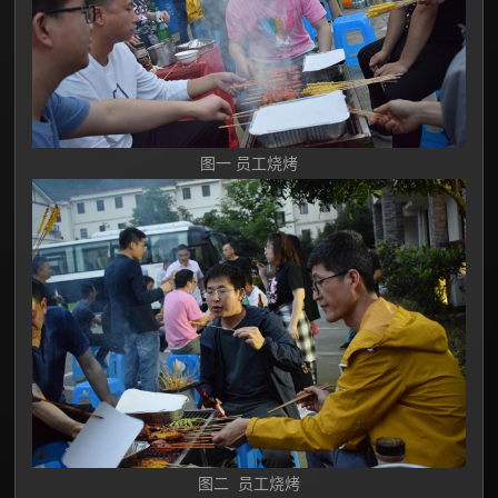
图一 员工烧烤
图二 员工烧烤