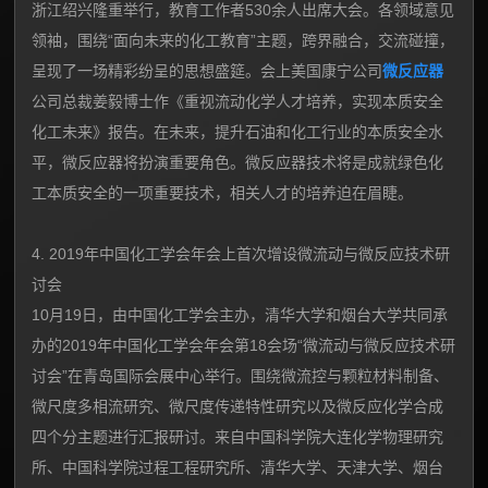
浙江绍兴隆重举行，教育工作者530余人出席大会。各领域意见
领袖，围绕“面向未来的化工教育”主题，跨界融合，交流碰撞，
呈现了一场精彩纷呈的思想盛筵。会上美国康宁公司
微反应器
公司总裁姜毅博士作《重视流动化学人才培养，实现本质安全
化工未来》报告。在未来，提升石油和化工行业的本质安全水
平，微反应器将扮演重要角色。微反应器技术将是成就绿色化
工本质安全的一项重要技术，相关人才的培养迫在眉睫。
4. 2019年中国化工学会年会上首次增设微流动与微反应技术研
讨会
10月19日，由中国化工学会主办，清华大学和烟台大学共同承
办的2019年中国化工学会年会第18会场“微流动与微反应技术研
讨会”在青岛国际会展中心举行。围绕微流控与颗粒材料制备、
微尺度多相流研究、微尺度传递特性研究以及微反应化学合成
四个分主题进行汇报研讨。来自中国科学院大连化学物理研究
所、中国科学院过程工程研究所、清华大学、天津大学、烟台