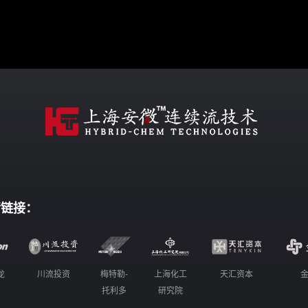
情链接：
龙
川流投资
梅特勒-
上海化工
天汇资本