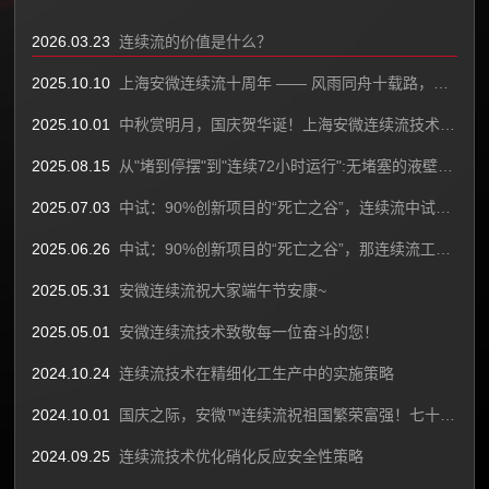
2026.03.23
连续流的价值是什么？
2025.10.10
上海安微连续流十周年 —— 风雨同舟十载路，凝心聚力再攀峰！
2025.10.01
中秋赏明月，国庆贺华诞！上海安微连续流技术祝大家节日快乐！
2025.08.15
从"堵到停摆"到"连续72小时运行":无堵塞的液壁连续流反应器如何改写精细化工规则
2025.07.03
中试：90%创新项目的“死亡之谷”，连续流中试怎么做？(下)
2025.06.26
中试：90%创新项目的“死亡之谷”，那连续流工艺是否需要做中试(上)
2025.05.31
安微连续流祝大家端午节安康~
2025.05.01
安微连续流技术致敬每一位奋斗的您！
2024.10.24
连续流技术在精细化工生产中的实施策略
2024.10.01
国庆之际，安微™连续流祝祖国繁荣富强！七十五载风雨兼程，祖国崛起展雄风！
2024.09.25
连续流技术优化硝化反应安全性策略