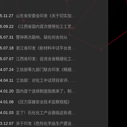
5.11.27
山东省安委会印发《关于切实加强使用危化品的化工企业安全生产工作的指导意见》的通知
5.09.22
《江西省国内首次使用化工工艺安全可靠性论证实施办法(试行)》征求意见稿
5.07.31
警钟再次敲响，硝化何去何从
5.07.18
浙江省印发《新材料中试平台发展和中试项目建设管理办法（试行）》通知
5.07.07
江西省印发：促进全省精细化工产业高质量发展实施方案通知
4.07.24
工信部等九部门联合印发《精细化工产业创新发展实施方案（2024—2027年）》
4.04.11
工信部：对化工中试项目安评、环评适度包容性审批
4.01.20
国内首个连续制造指南来了，制药行业将迎来重大变革!
4.01.08
《压力容器安全技术监察规程》
4.01.03
定了！石化化工产业面临这些调整：鼓励12类，限制13类，淘汰17类！
3.12.07
关于印发《危险化学品生产建设项目安全风险防控指南（试行》的通知