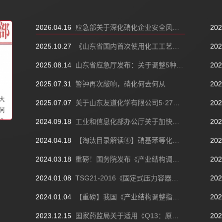
2026.04.16
应急部关于深化硝化企业安全风险防控工作的函
202
2025.10.27
《山东省国内首次使用化工工艺安全可靠性论证实施办法（试行）（征求意见稿）》解读
202
2025.08.14
山东省应急厅发布：关于调整5种危险化工工艺建设项目安全审查实施权限的公告
202
2025.07.31
警钟再次敲响，硝化何去何从
202
2025.07.07
关于山东友道化学有限公司5·27重大爆炸事故的通报
202
2024.09.18
工业和信息化部办公厅关于加快布局建设制造业中试平台的通知
202
2024.04.18
【淘汰目录解读④】硝基苯等化学品采用间歇或半间歇釜式硝化工艺改造方向
202
2024.03.18
重磅！国务院发布《产业结构调整指导目录》，鼓励以下5类医药企业发展
202
2024.01.08
TSG21-2016《固定式压力容器安全技术监察规程》
202
2024.01.04
【重磅】我国《产业结构调整指导目录（2024年本）》发布，医药产业淘汰类的落后生产工艺装备和落后产品合计13大项
202
2023.12.15
国家药监局关于适用《Q13：原料药和制剂的连续制造》国际人用药品注册技术协调会指导原则的公告（2023年第158号）
202