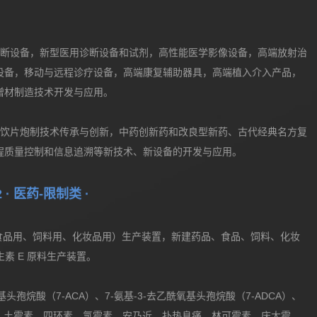
新型纯化填料和过滤膜材料，高端药用辅料，疫苗新佐剂的开发和生产，
用、智能包装等新型包装系统及给药装置的开发和生产；高端化、智能
及附属系统，蛋白质高效分离和纯化设备，药品连续化生产设备；实验
诊断设备，新型医用诊断设备和试剂，高性能医学影像设备，高端放射治
设备，移动与远程诊疗设备，高端康复辅助器具，高端植入介入产品，
增材制造技术开发与应用。
药饮片炮制技术传承与创新，中药创新药和改良型新药、古代经典名方复
程质量控制和信息追溯等新技术、新设备的开发与应用。
2 · 医药-限制类 ·
、食品用、饲料用、化妆品用）生产装置，新建药品、食品、饲料、化妆
生素 E 原料生产装置。