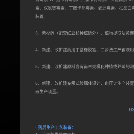
2．青霉素工业盐、6-氨基青霉烷酸（6-APA）、7-氨
青霉素 V、氨苄青霉素、羟氨苄青霉素、头孢菌素 
素、双氢链霉素、丁胺卡那霉素、麦迪霉素、柱晶白
装置。
3．紫杉醇（配套红豆杉种植除外）、植物提取法黄
4．新建、改扩建药用丁基橡胶塞、二步法生产输液
5．新建、改扩建原料含有尚未规模化种植或养殖的
6．新建、改扩建充汞式玻璃体温计、血压计生产装置
器生产装置。
0