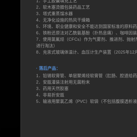
· 落后生产工艺装备：
1．手工胶囊填充工艺
2．软木塞烫腊包装药品工艺
3．塔式重蒸馏水器
4．无净化设施的热风干燥箱
5．环境、职业健康和安全不能达到国家标准的原料
6．铁粉还原法对乙酰氨基酚（扑热息痛）、咖啡因
7．使用氯氟烃（CFCs）作为气雾剂、推进剂、抛
进行淘汰）
8．充汞式玻璃体温计、血压计生产装置（2025年12
· 落后产品：
1．铅锡软膏管、单层聚烯烃软膏管（肛肠、腔道给
2．安瓿灌装注射用无菌粉末
3．药用天然胶塞
4．非易折安瓿
5．输液用聚氯乙烯（PVC）软袋（不包括腹膜透析