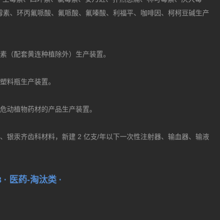
基头孢烷酸（7-ACA）、7-氨基-3-去乙酰氧基头孢烷酸（7-ADCA）、
C、土霉素、四环素、氯霉素、安乃近、扑热息痛、林可霉素、庆大霉
霉素、环丙氟哌酸、氟哌酸、氟嗪酸、利福平、咖啡因、柯柯豆碱生产
连素（配套黄连种植除外）生产装置。
用塑料瓶生产装置。
濒危动植物药材的产品生产装置。
、银汞齐齿科材料，新建 2 亿支/年以下一次性注射器、输血器、输液
3 · 医药-淘汰类 ·