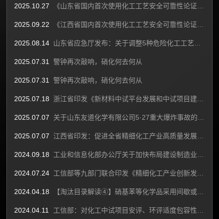
2025.10.27
《山东省国内首次使用化工工艺安全可靠性论证实施办法（试行）（征求意见稿）》解读
2025.09.22
《江西省国内首次使用化工工艺安全可靠性论证实施办法(试行)》征求意见稿
2025.08.14
山东省应急厅发布：关于调整5种危险化工工艺建设项目安全审查实施权限的公告
2025.07.31
警钟再次敲响，硝化何去何从
2025.07.31
警钟再次敲响，硝化何去何从
2025.07.18
浙江省印发《新材料中试平台发展和中试项目建设管理办法（试行）》通知
2025.07.07
关于山东友道化学有限公司5·27重大爆炸事故的通报
2025.07.07
江西省印发：促进全省精细化工产业高质量发展实施方案通知
2024.09.18
工业和信息化部办公厅关于加快布局建设制造业中试平台的通知
2024.07.24
工信部等九部门联合印发《精细化工产业创新发展实施方案（2024—2027年）》
2024.04.18
【淘汰目录解读④】硝基苯等化学品采用间歇或半间歇釜式硝化工艺改造方向
2024.04.11
工信部：对化工中试项目安评、环评适度包容性审批