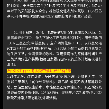
9.50万条/年及以下的斜交轮胎和以天然棉帘子布为骨架的
轮112胎、干法造粒炭黑(特种炭黑和半补强炭黑除外)、3亿只/
年以下的天然胶乳安全套，橡胶硫化促进剂N-氧联二(1,2-亚乙
基)-2-苯并噻唑次磺酰胺(NOBS)和橡胶防老剂D生产装置。
10.用于制冷、发泡、清洗等受控用途的氯氟烃(CFCs)、含
氢氯氟烃(HCFCs，作为下游化工产品原料的除外)，用于清洗的
1,1,1-三氯乙烷(甲基氯仿)，主产四氯化碳(CTC)、以四氯化碳
(CTC)为加工助剂的所有产品，以PFOA 为加工助剂的含氟聚合
物生产工艺，含滴滴涕的涂料、采用滴滴涕为原料非封闭生产
三氯杀螨醇生产装置(根据国家履行国际公约总体计划要求进行
淘汰)。
石化化工行业淘汰类中落后产品有7类
1.改性淀粉、改性纤维、多彩内墙(树脂以硝化纤维素为主，溶
剂以二甲苯为主的O/W型涂料)、氯乙烯-偏氯乙烯共聚乳液外
墙、焦油型聚氨酯防水、水性聚氯乙烯焦油防水、聚乙烯醇及
其缩醛类内外墙(106、107涂料等)、聚醋酸乙烯乳液类(含乙烯/
醋酸乙烯酯共聚物乳液)外墙涂料。