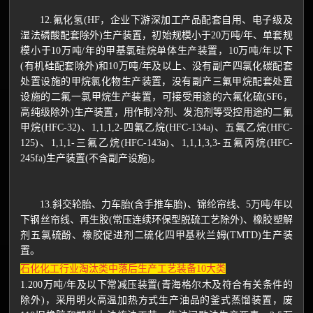
12.氟化氢(HF，企业下游深加工产品配套自用、电子级及
湿法磷酸配套除外)生产装置，初始规模小于20万吨/年、单套规
模小于10万吨/年的甲基氯硅烷单体生产装置，10万吨/年以下
(有机硅配套除外)和10万吨/年及以上、没有副产四氯化碳配套
处置设施的甲烷氯化物生产装置，没有副产三氟甲烷配套处置
设施的二氟一氯甲烷生产装置，可接受用途的六氟化硫(SF6，
高纯级除外)生产装置，用作制冷剂、发泡剂等受控用途的二氟
甲烷(HFC-32)、1,1,1,2-四氟乙烷(HFC-134a)、五氟乙烷(HFC-
125)、1,1,1-三氟乙烷(HFC-143a)、1,1,1,3,3-五氟丙烷(HFC-
245fa)生产装置(不含副产设施)。
13.斜交轮胎、力车胎(含手推车胎)、锦纶帘线、5万吨/年以
下钢丝帘线、再生胶(常压连续环保型脱硫工艺除外)、橡胶塑解
剂五氯硫酚、橡胶促进剂二硫化四甲基秋兰姆(TMTD)生产装
置。
石化化工行业淘汰类中落后生产工艺装备10大类
1.200万吨/年及以下常减压装置(青海格尔木及符合有关条件的
除外)，采用明火高温加热方式生产油品的釜式蒸馏装置，废