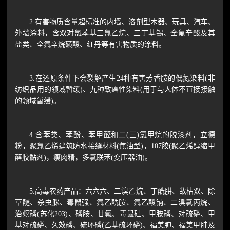
2.有害物质含量超标准的内墙、溶剂型木器、玩具、汽车、
外墙涂料，含双对氯苯基三氯乙烷、三丁基锡、全氟辛酸及其
盐类、全氟辛烷磺酸、红丹等有害物质的涂料。
3.在还原条件下会裂解产生24种有害芳香胺的偶氮染料(非
纺织品用的领域暂缓)、九种致癌性染料(用于与人体不直接接触
的领域暂缓)。
4.含苯类、苯酚、苯甲醛和二(三)氯甲烷的脱漆剂，立德
粉，聚氯乙烯建筑防水接缝材料(焦油型)，107胶(聚乙烯醇缩甲
醛胶黏剂)，瘦肉精，多氯联苯(变压器油)。
5.高毒农药产品：六六六、二溴乙烷、丁酰肼、敌枯双、除
草醚、杀虫脒、毒鼠强、氟乙酰胺、氟乙酸钠、二溴氯丙烷、
治螟磷(苏化203)、磷胺、甘氟、毒鼠硅、甲胺磷、对硫磷、甲
基对硫磷、久效磷、硫环磷(乙基硫环磷)、福美胂、福美甲胂及