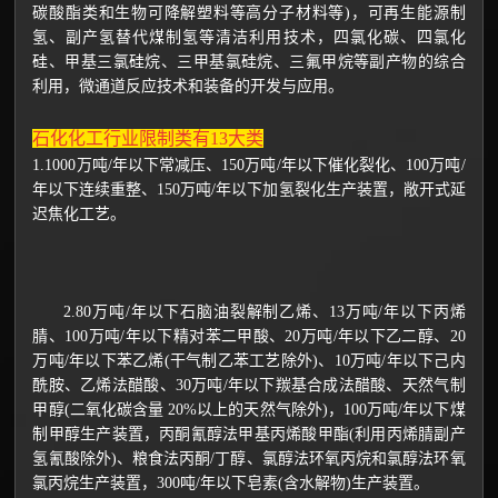
碳酸酯类和生物可降解塑料等高分子材料等)，可再生能源制
氢、副产氢替代煤制氢等清洁利用技术，四氯化碳、四氯化
硅、甲基三氯硅烷、三甲基氯硅烷、三氟甲烷等副产物的综合
利用，微通道反应技术和装备的开发与应用。
石化化工行业限制类有13大类
1.1000万吨/年以下常减压、150万吨/年以下催化裂化、100万吨/
年以下连续重整、150万吨/年以下加氢裂化生产装置，敞开式延
迟焦化工艺。
2.80万吨/年以下石脑油裂解制乙烯、13万吨/年以下丙烯
腈、100万吨/年以下精对苯二甲酸、20万吨/年以下乙二醇、20
万吨/年以下苯乙烯(干气制乙苯工艺除外)、10万吨/年以下己内
酰胺、乙烯法醋酸、30万吨/年以下羰基合成法醋酸、天然气制
甲醇(二氧化碳含量 20%以上的天然气除外)，100万吨/年以下煤
制甲醇生产装置，丙酮氰醇法甲基丙烯酸甲酯(利用丙烯腈副产
氢氰酸除外)、粮食法丙酮/丁醇、氯醇法环氧丙烷和氯醇法环氧
氯丙烷生产装置，300吨/年以下皂素(含水解物)生产装置。