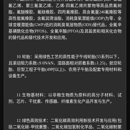
氟乙烯、聚三氟氯乙烯、乙烯-四氟乙烯共聚物等高品质氟树
脂，氟醚橡胶、氟硅橡胶、四丙氟橡胶、高含氟量246氟橡胶等
高性能氟橡胶，含氟润滑油脂，消耗臭氧潜能值(ODP)为零、全
球变暖潜能值(GWP)低的消耗臭氧层物质(ODS)替代品，全氟辛
基磺酰化合物(PFOS)、全氟辛酸(PFOA)及其盐类和相关化合物
的替代品和替代技术开发和应用。
10.轮胎：采用绿色工艺的高性能子午线轮胎(55系列以下，
且滚动阻力系数≤9.0N/kN、湿路面相对抓着系数≥1.25)，航空轮
胎、巨型工程子午胎(49吋以上)、农用子午胎及配套专用材料和
设备生产。
11.生物基材料：以非粮生物质为原料的高分子材料、试
剂、芯片、干扰素、传感器、纤维素生化产品开发与生产。
12.绿色高效技术：二氧化碳高效利用新技术开发与应用(包
括二氧化碳-甲烷重整、二氧化碳加氢制化学品、二氧化碳制聚