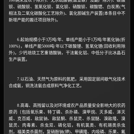
100纳米及以下除外)、无水硫酸钠(盐业联产及副产除外)、碳酸
钡、硫酸钡、氢氧化钡、氯化钡、硝酸钡、碳酸锶、白炭黑(气
相法及二氧化碳酸化工艺除外)、氯化胆碱生产装置(本条目中不
新增产能的搬迁项目除外)。
6.起始规模小于3万吨/年、单线产能小于1万吨/年氰化钠(折
100%)，单线产能5000吨/年以下碳酸锂、氢氧化锂(回收利用除
外)，少钙焙烧工艺重铬酸钠，干法氟化铝、中低分子比冰晶石
生产装置。
7.以石油、天然气为原料的氮肥，采用固定层间歇气化技术
合成氨，铜洗法氨合成原料气净化工艺。
8.高毒、高残留以及对环境或农产品质量安全影响大的农药
原药〔包括氧乐果、特丁磷、杀扑磷、溴甲烷、灭多威、涕灭
威、克百威、敌鼠钠、敌鼠酮、杀鼠灵、杀鼠醚、溴敌隆、溴
鼠灵、肉毒素、杀虫双、磷化铝，有机氯类、有机锡类杀虫
剂，福美类杀菌剂，复硝酚钠(钾)、甲磺隆、内吸磷、乐果、氟