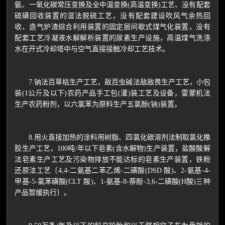
氨、一氧化碳常压变换及全中温变换(高温变换)工艺、没有配套
硫磺回收装置的湿法脱硫工艺，没有配套建设吹风气余热回
收、造气炉渣综合利用装置的固定层间歇式煤气化装置，没有
配套工艺冷凝液水解解析装置的尿素生产设施，高温煤气洗涤
水在开式冷却塔中与空气直接接触冷却工艺技术。
7.钠法百草枯生产工艺，敌百虫碱法敌敌畏生产工艺，小包
装(1公斤及以下)农药产品手工包(灌)装工艺及设备，雷蒙机法
生产农药粉剂，以六氯苯为原料生产五氯酚(钠)装置。
8.用火直接加热的涂料用树脂、四氯化碳溶剂法制取氯化橡
胶生产工艺，100吨/年以下皂素(含水解物)生产装置，盐酸酸解
法皂素生产工艺及污染物排放不能达标的皂素生产装置，铁粉
还原法工艺〔4,4-二氨基二苯乙烯-二磺酸(DSD 酸)、2-氨基-4-
甲基-5-氯苯磺酸(CLT 酸)、1-氨基-8-萘酚-3,6-二磺酸(H酸)三种
产品暂缓执行〕。