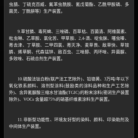
虫腈、丁硫克百威、氟苯虫酰胺、氰戊菊酯、乙酰甲胺磷、多
菌灵、丁酰肼等〕生产装置。
9.草甘膦、毒死蜱、三唑磷、百草枯、百菌清、阿维菌素、
吡虫啉、乙草胺、氯化苦、甲草胺、2,4-滴、啶虫脒、噻虫嗪、
莠去津、丁草胺、二甲四氯、莠灭净、麦草畏、敌草快、草铵
膦、烯草酮、代森锰锌、敌百虫、三唑醇、丙环唑、异菌脲、
多效唑、石硫合剂生产装置。
10.硫酸法钛白粉(联产法工艺除外)、铅铬黄、3万吨/年以下
氧化铁系颜料、溶剂型涂料(鼓励类的涂料品种和生产工艺除
外)、含异氰脲酸三缩水甘油酯(TGIC)的粉末涂料(密闭生产装置
除外)、VOCs 含量超75%的硝基纤维素涂料生产装置。
11.非新型功能性、环境友好型的染料、颜料、印染助剂及
中间体生产装置。