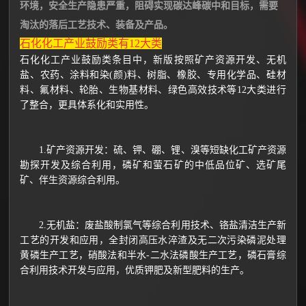
环境，安全生产隐患严重，阻碍实现碳达峰碳中和目标，需要
淘汰的落后工艺技术、装备及产品
。
石化化工产业鼓励类有12大类
石化化工产业鼓励类条目中，新版按照矿产资源开发、无机
盐、农药、涂料和染(颜)料、树脂、橡胶、专用化学品、硅材
料、氟材料、轮胎、生物基材料、绿色高效技术等12大类进行
了整合，更具体系化和实用性。
1.矿产资源开发：硫、钾、硼、锂、溴等短缺化工矿产资源
勘探开发及综合利用，磷矿和萤石矿的中低品位矿、选矿尾
矿、伴生资源综合利用。
2.无机盐：废盐酸制氯气等综合利用技术、铬盐清洁生产新
工艺的开发和应用，全封闭高压水淬渣及无二次污染磷泥处理
黄磷生产工艺，硝酸法和半水-二水法磷酸生产工艺，磷石膏综
合利用技术开发与应用，优质钾肥及新型肥料的生产。