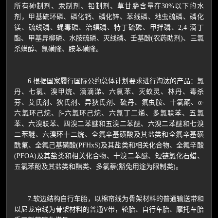
所有砷制剂、汞制剂、铅制剂、草甘膦含量在30%以下的水
剂，甲基硫环磷、磷化钙、磷化锌、苯线磷、地虫硫磷、磷化
镁、硫线磷、蝇毒磷、治螟磷、特丁硫磷、甲拌磷、2,4-滴丁
酯、甲基异柳磷、水胺硫磷、灭线磷、壬基酚(农药助剂)、三氯
杀螨醇、氯磺隆、胺苯磺隆。
6.根据国家履行国际公约总体计划要求进行淘汰的产品：氯
丹、七氯、溴甲烷、滴滴涕、六氯苯、灭蚁灵、林丹、毒杀
芬、艾氏剂、狄氏剂、异狄氏剂、硫丹、氟虫胺、十氯酮、α-
六氯环己烷、β-六氯环己烷、六氯丁二烯、多氯联苯、五氯
苯、六溴联苯、四溴二苯醚和五溴二苯醚、六溴二苯醚和七溴
二苯醚、六溴环十二烷、全氟辛基磺酸及其盐类和全氟辛基磺
酰氟、全氟己基磺酸(PFHxS)及其盐类和相关化合物、全氟辛酸
(PFOA)及其盐类和相关化合物、十溴二苯醚、短链氯化石蜡、
五氯苯酚及其盐类和酯类、多氯萘(豁免用途为限制类)。
7.软边结构自行车胎，以棉帘线为骨架材料的普通输送带和
以尼龙帘线为骨架材料的普通V带，轮胎、自行车胎、摩托车胎