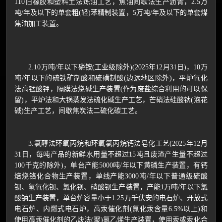
110旧橡胶和塑料土法炼油工艺，焦油间歇法生产沥青，2.5万
吨/年及以下的单套粗(轻)苯精制装置，5万吨/年及以下的单套煤
焦油加工装置。
2.10万吨/年以下磷铵(工业级除外)(2025年12月31日)，10万
吨/年以下的硫铁矿制酸和硫磺制酸(边远地区除外)，平炉氧化
法高锰酸钾，隔膜法烧碱生产装置(作为废盐综合利用的可以保
留)，平炉法和大锅蒸发法硫化碱生产工艺，芒硝法硅酸钠(泡花
碱)生产工艺，间歇焦炭法二硫化碳工艺。
3.氯醇法环氧丙烷和环氧氯丙烷钙法皂化工艺(2025年12月
31日，每吨产品的新鲜水用量不超过15吨且废渣产生量不超过
100千克的除外)，单台产能5000吨/年以下黄磷生产装置，有钙
焙烧铬化合物生产装置，单线产能3000吨/年以下普通级硫酸
钡、氢氧化钡、氯化钡、硝酸钡生产装置，产能1万吨/年以下氯
酸钠生产装置，单台炉容量小于1.25万千伏安的电石炉、开放式
电石炉、内燃式电石炉，高汞催化剂(氯化汞含量6.5%以上)和
使用高汞催化剂的乙炔法(聚)氯乙烯生产装置，使用汞或汞化合