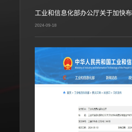
工业和信息化部办公厅关于加快
2024-09-18