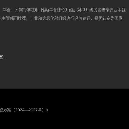
，以及技术、服务、运营团队等情况。以评促建，引导有条件的中试平
“一平台一方案”的原则，推动平台建设升级。对拟升级的省级制造业中试
化主管部门推荐，工业和信息化部组织进行评估论证，择优认定为国家
。
版）
案（2024—2027年）》