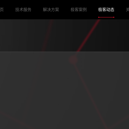
页
技术服务
解决方案
极客案例
极客动态