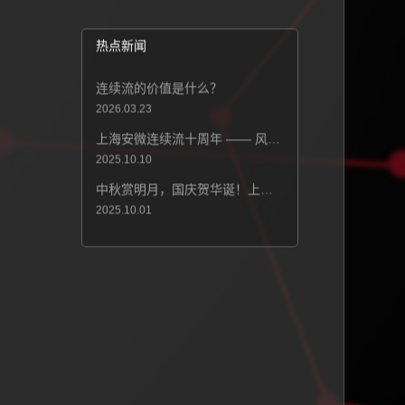
热点新闻
连续流的价值是什么？
2026.03.23
上海安微连续流十周年 —— 风雨同舟十载路，凝心聚力再攀峰！
2025.10.10
中秋赏明月，国庆贺华诞！上海安微连续流技术祝大家节日快乐！
2025.10.01