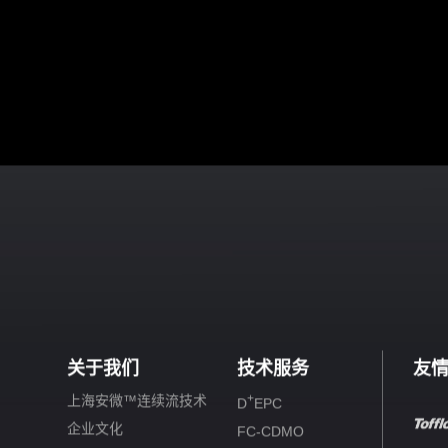
关于我们
技术服务
友
+
上海安微™连续流技术
D
EPC