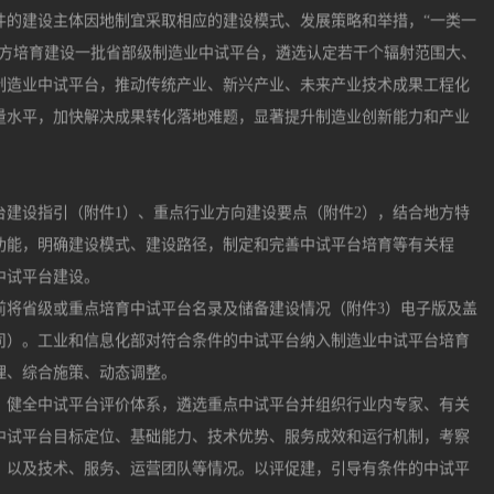
件的建设主体因地制宜采取相应的建设模式、发展策略和举措，“一类一
的地方培育建设一批省部级制造业中试平台，遴选认定若干个辐射范围大、
制造业中试平台，推动传统产业、新兴产业、未来产业技术成果工程化
量水平，加快解决成果转化落地难题，显著提升制造业创新能力和产业
台建设指引（附件1）、重点行业方向建设要点（附件2），结合地方特
功能，明确建设模式、建设路径，制定和完善中试平台培育等有关程
中试平台建设。
5日前将省级或重点培育中试平台名录及储备建设情况（附件3）电子版及盖
司）。工业和信息化部对符合条件的中试平台纳入制造业中试平台培育
理、综合施策、动态调整。
，健全中试平台评价体系，遴选重点中试平台并组织行业内专家、有关
中试平台目标定位、基础能力、技术优势、服务成效和运行机制，考察