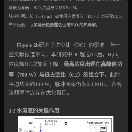
响最为显著，H₂O₂浓度最高达6.5 mM。
脉冲时间过长（5–10 μs）或使用连续微波（DC=1）均导致H₂O₂
产率极低，证实
延长热暴露会促进H₂O₂的热降解
。
Figure 2b
研究了占空比（DC）的影响。与一
些文献报道不同，本研究中DC超过0.4后，H₂O₂
浓度随DC增加而下降。
最高浓度出现在高峰值功
率（700 W）与低占空比（0.2）的组合下，
此时
平均功率约140 W，脉冲频率仍为0.4 MHz，表明
该频率附近存在优化窗口。
3.2 水流速的关键作用