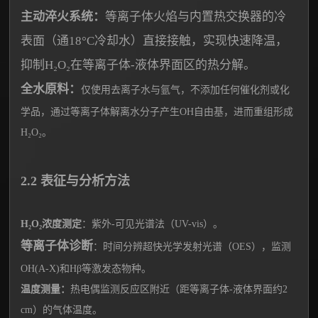
主动淬火系统：
等离子体火焰与内置热交换器的冷
表面（通18°C冷却水）直接接触，实现快速降温，
抑制H₂O₂在等离子体-液体界面区的热分解。
全水原料：
仅使用去离子水与氩气，不添加任何催化剂或化
学品，通过等离子体解离水分子产生OH自由基，进而重组形成
H₂O₂。
2.2 表征与分析方法
H₂O₂浓度测定
：紫外-可见光谱法（UV-vis）。
等离子体诊断
：时间分辨超快光学发射光谱（OES），监测
OH(A-X)和Hβ等激发态物种。
温度测量：
热电偶监测反应区附近（距等离子体-液体界面约2
cm）的气体温度。