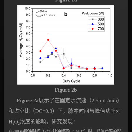
Figure 2b
Figure 2a
展示了在固定水流速（2.5 mL/min）
和占空比（DC=0.3）下，脉冲时间与峰值功率对
H₂O₂浓度的影响。研究发现：
在
700 ns脉冲时间
（对应脉冲频率0.4 MHz）时，峰值功率的影