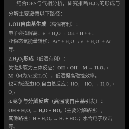
结合OES与气相分析，研究推断H₂O₂的形成与
分解主要遵循以下路径：
1.OH自由基生成
（高温有利）：
电子碰撞解离：e⁻ + H₂O → OH + H + e⁻。
亚稳态氩能量转移：Ar* + H₂O → e⁻ + H₂O⁺ + Ar
等。
2.
H₂O₂形成
（低温有利）：
关键步骤为三体反应：
OH + OH + M → H₂O₂ +
M
（M为Ar或H₂O），低温提高碰撞效率。
也可能通过HO₂自由基反应：HO₂ + HO₂ → H₂O₂ +
O₂。
3.竞争与分解反应
（高温或自由基引发）
：
OH + H₂O₂ → H₂O + HO₂
（
主要分解路径）
。
其他路径：H + H₂O₂ → H₂ + HO₂；水合电子攻击
等。