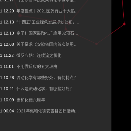
2.01.17
《山东省科技成果转化中试示范基地备案管理办法（试行）》印发
1.12.29
年度盘点丨2021医药行业十大热门事件：扬子江药业被罚7.64亿，片仔癀、康美等“出圈”
1.12.13
“十四五”工业绿色发展规划公布，化工行业怎么干？
1.12.10
定了！国家鼓励推广应用32项石化化工技术产品(附名单)
1.12.08
关于征求《安徽省国内首次使用化工工艺安全可靠性论证实施办法（暂行）（征求意见稿）》意见的函
1.11.22
微反应器：连续流之氯化
1.11.01
不用微反应的五大理由
1.10.28
​流动化学有哪些好处，有何特点？
1.10.21
​什么是流动化学，有哪些好处？
1.10.09
惠和化德六周年
1.06.04
2021年惠和化德安吉县团建活动圆满成功