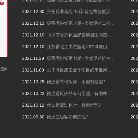
2022.01.17
极客微讲堂第九期--微反应技术现状与前瞻
202
2021.12.30
开拓药业新冠“神药”普克鲁胺覆灭，一场不算完败的失利
202
2021.12.13
极客微讲堂第八期--文献评述二抗生素环丙沙星连续合成研究
202
2021.12.10
《河南省危化品建设项目国内首次使用的化工工艺安全可靠性论证办法（试行）》印发
202
2021.12.10
江苏省化工中试基地和中试项目管理办法（试行）
202
2021.11.29
极客微讲堂第七期--文献评述抗生素环丙沙星连续合成研究
202
器#
2021.11.09
关于微反应工业化项目的审批问题（微反应器）
202
2021.10.29
​微通道有何优势，用途有哪些？
202
2021.10.22
微通道反应器有何用途，有哪些特点？
202
2021.10.12
什么是流动化学，有何优势？
202
2021.06.30
微反应极客如何炼成？
202