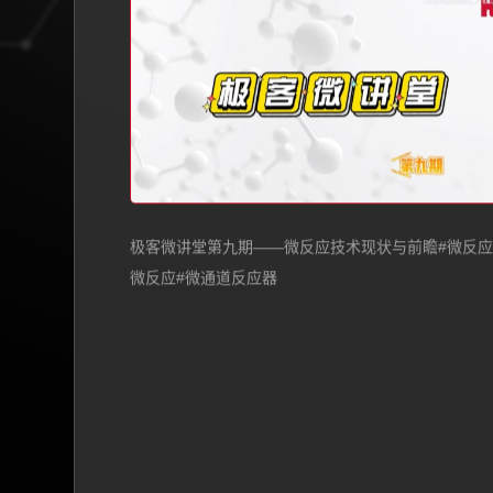
极客微讲堂第九期——微反应技术现状与前瞻#微反应
微反应#微通道反应器